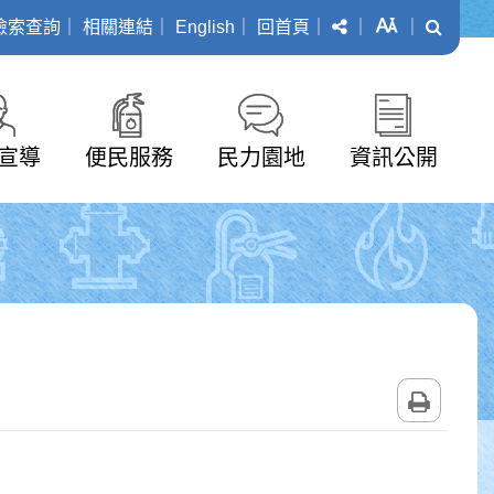
分享
字級
搜尋
檢索查詢
｜
相關連結
｜
English
｜
回首頁
｜
｜
｜
宣導
便民服務
民力園地
資訊公開
列印