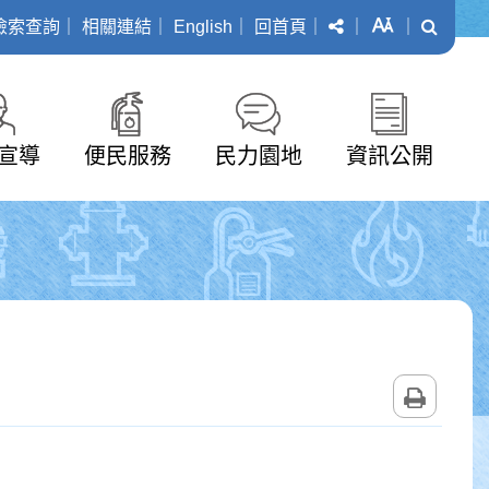
分享
字級
搜尋
檢索查詢
｜
相關連結
｜
English
｜
回首頁
｜
｜
｜
宣導
便民服務
民力園地
資訊公開
列印