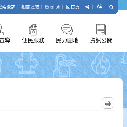
分享
字級
搜尋
檢索查詢
｜
相關連結
｜
English
｜
回首頁
｜
｜
｜
宣導
便民服務
民力園地
資訊公開
列印