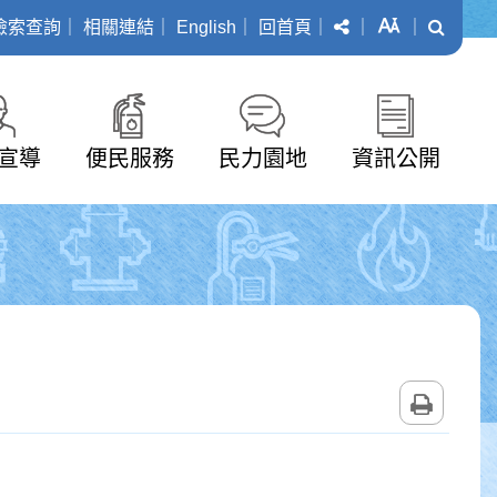
分享
字級
搜尋
檢索查詢
｜
相關連結
｜
English
｜
回首頁
｜
｜
｜
宣導
便民服務
民力園地
資訊公開
列印