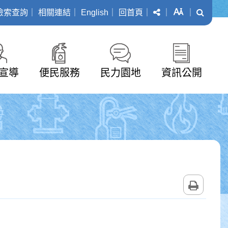
分享
字級
搜尋
檢索查詢
｜
相關連結
｜
English
｜
回首頁
｜
｜
｜
宣導
便民服務
民力園地
資訊公開
列印