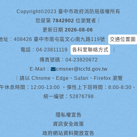
Copyright©2023 臺中市政府消防局版權所有
您是第
7842902
位瀏覽者
｜
更新日期
2026-08-06
地址︰408426 臺中市南屯區文心南九路119號
交通位置圖
電話︰
04-23811119
各科室聯絡方式
｜
傳真號碼：04-23820672
E-Mail︰
cmsner@tccfd.gov.tw
｜
請以 Chrome、Edge、Safari、Firefox 瀏覽
休息時間：12:00-13:00 ，彈性上下班時間：8:00-8:30、13:0
統一編號：52876798
隱私權宣告
資訊安全政策
政府網站資料開放宣告