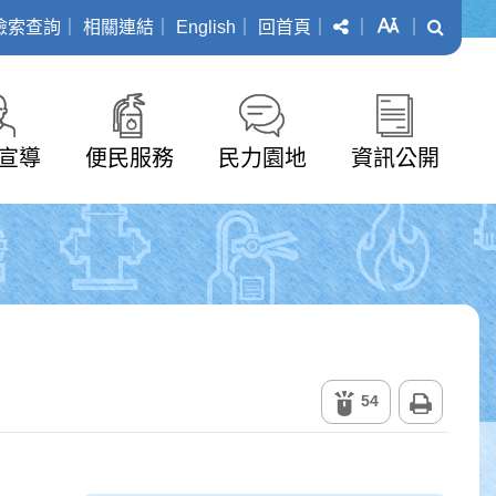
分享
字級
搜尋
檢索查詢
｜
相關連結
｜
English
｜
回首頁
｜
｜
｜
宣導
便民服務
民力園地
資訊公開
列印
54