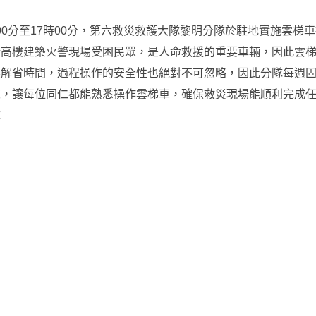
5時00分至17時00分，第六救災救護大隊黎明分隊於駐地實施雲梯
於高樓建築火警現場受困民眾，是人命救援的重要車輛，因此雲
標解省時間，過程操作的安全性也絕對不可忽略，因此分隊每週
練，讓每位同仁都能熟悉操作雲梯車，確保救災現場能順利完成
隊