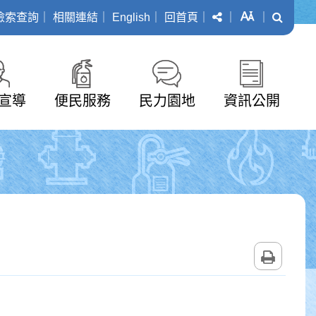
分享
字級
搜尋
檢索查詢
｜
相關連結
｜
English
｜
回首頁
｜
｜
｜
宣導
便民服務
民力園地
資訊公開
列印