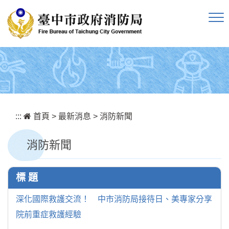
跳到主要內容區塊
:::
首頁
>
最新消息
>
消防新聞
消防新聞
標 題
深化國際救護交流！ 中市消防局接待日、美專家分享
院前重症救護經驗