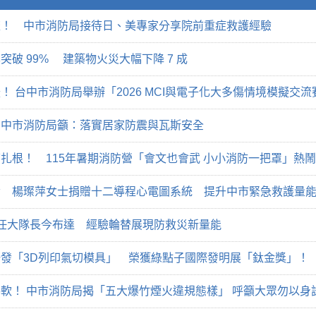
流！ 中市消防局接待日、美專家分享院前重症救護經驗
破 99% 建築物火災大幅下降 7 成
！ 台中市消防局舉辦「2026 MCI與電子化大多傷情境模擬交
 中市消防局籲：落實居家防震與瓦斯安全
扎根！ 115年暑期消防營「會文也會武 小小消防一把罩」熱
命 楊璨萍女士捐贈十二導程心電圖系統 提升中市緊急救護量
任大隊長今布達 經驗輪替展現防救災新量能
發「3D列印氣切模具」 榮獲綠點子國際發明展「鈦金獎」！
軟！ 中市消防局揭「五大爆竹煙火違規態樣」 呼籲大眾勿以身