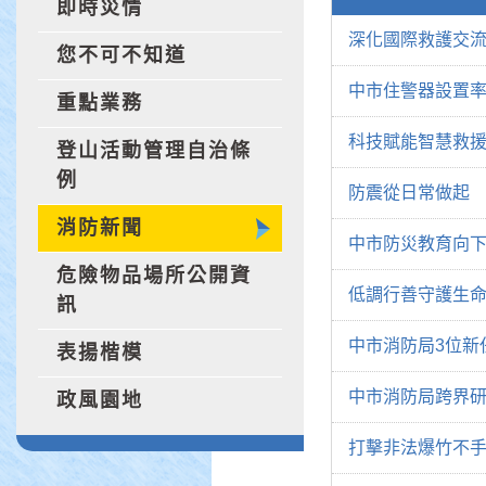
即時災情
深化國際救護交
您不可不知道
中市住警器設置率突
重點業務
科技賦能智慧救援
登山活動管理自治條
例
防震從日常做起
消防新聞
中市防災教育向下
危險物品場所公開資
低調行善守護生
訊
中市消防局3位新
表揚楷模
中市消防局跨界研
政風園地
打擊非法爆竹不手