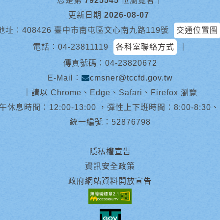
您是第
7925545
位瀏覽者
｜
更新日期
2026-08-07
地址︰408426 臺中市南屯區文心南九路119號
交通位置圖
電話︰
04-23811119
各科室聯絡方式
｜
傳真號碼：04-23820672
E-Mail︰
cmsner@tccfd.gov.tw
｜
請以 Chrome、Edge、Safari、Firefox 瀏覽
休息時間：12:00-13:00 ，彈性上下班時間：8:00-8:30、13:0
統一編號：52876798
隱私權宣告
資訊安全政策
政府網站資料開放宣告