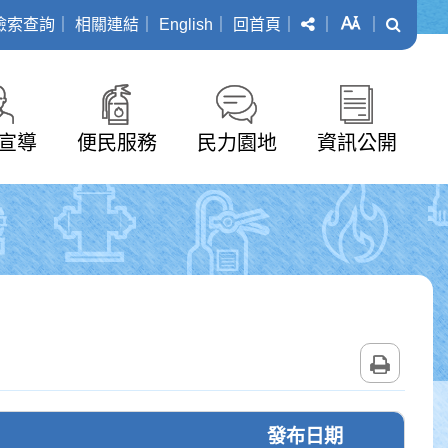
分享
字級
搜尋
檢索查詢
｜
相關連結
｜
English
｜
回首頁
｜
｜
｜
宣導
便民服務
民力園地
資訊公開
列印
發布日期