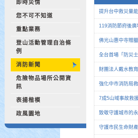
即時災情
提升台中救災量能
您不可不知道
119消防節府後
重點業務
佛光山惠中寺贈臘
登山活動管理自治條
例
全台首場「防災士
消防新聞
財團法人戴水教育
危險物品場所公開資
強化中市消防局
訊
7成5山域事故救
表揚楷模
致敬守護城市的永
政風園地
守護市民生命財產