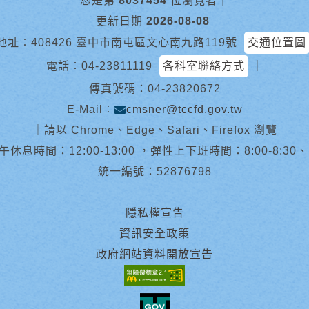
您是第
8037454
位瀏覽者
｜
更新日期
2026-08-08
地址︰408426 臺中市南屯區文心南九路119號
交通位置圖
電話︰
04-23811119
各科室聯絡方式
｜
傳真號碼：04-23820672
E-Mail︰
cmsner@tccfd.gov.tw
｜
請以 Chrome、Edge、Safari、Firefox 瀏覽
休息時間：12:00-13:00 ，彈性上下班時間：8:00-8:30、13:0
統一編號：52876798
隱私權宣告
資訊安全政策
政府網站資料開放宣告