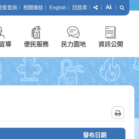
分享
字級
搜尋
檢索查詢
｜
相關連結
｜
English
｜
回首頁
｜
｜
｜
宣導
便民服務
民力園地
資訊公開
列印
發布日期