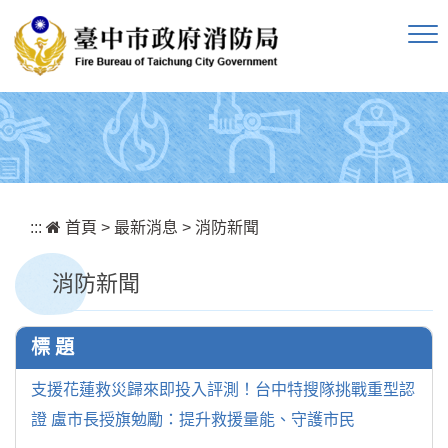
跳到主要內容區塊
:::
首頁
>
最新消息
>
消防新聞
消防新聞
標 題
支援花蓮救災歸來即投入評測！台中特搜隊挑戰重型認
證 盧市長授旗勉勵：提升救援量能、守護市民