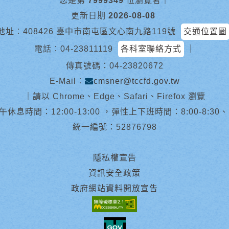
您是第
7999349
位瀏覽者
｜
更新日期
2026-08-08
地址︰408426 臺中市南屯區文心南九路119號
交通位置圖
電話︰
04-23811119
各科室聯絡方式
｜
傳真號碼：04-23820672
E-Mail︰
cmsner@tccfd.gov.tw
｜
請以 Chrome、Edge、Safari、Firefox 瀏覽
休息時間：12:00-13:00 ，彈性上下班時間：8:00-8:30、13:0
統一編號：52876798
隱私權宣告
資訊安全政策
政府網站資料開放宣告