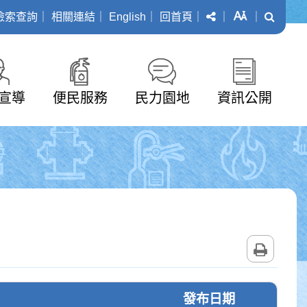
分享
字級
搜尋
檢索查詢
｜
相關連結
｜
English
｜
回首頁
｜
｜
｜
宣導
便民服務
民力園地
資訊公開
列印
發布日期