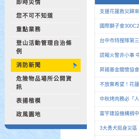
即時災情
支援花蓮救災歸來
您不可不知道
國際獅子會300
重點業務
台中市特搜隊第三
登山活動管理自治條
例
謊報火警非小事 
消防新聞
昇揚基金關懷協會
危險物品場所公開資
不放棄希望！花蓮
訊
中秋烤肉務必「
表揚楷模
富宇建設機構捐中
政風園地
3大勇犬挺身災區