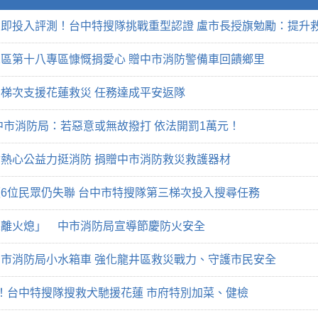
即投入評測！台中特搜隊挑戰重型認證 盧市長授旗勉勵：提升
C2區第十八專區慷慨捐愛心 贈中市消防警備車回饋鄉里
梯次支援花蓮救災 任務達成平安返隊
中市消防局：若惡意或無故撥打 依法開罰1萬元！
熱心公益力挺消防 捐贈中市消防救災救護器材
6位民眾仍失聯 台中市特搜隊第三梯次投入搜尋任務
人離火熄」 中市消防局宣導節慶防火安全
市消防局小水箱車 強化龍井區救災戰力、守護市民安全
！台中特搜隊搜救犬馳援花蓮 市府特別加菜、健檢