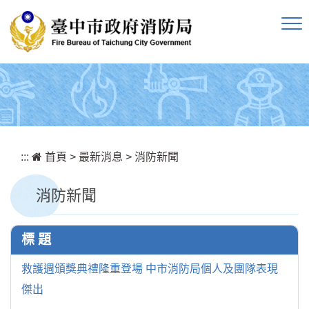
跳到主要內容區塊
:::
首頁
>
最新消息
>
消防新聞
消防新聞
標 題
救護週頒獎典禮隆重登場 中市消防局個人及團隊表現
傑出