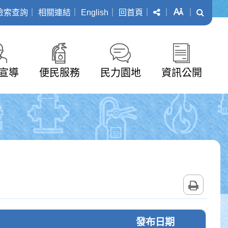
分享
字級
搜尋
檢索查詢
｜
相關連結
｜
English
｜
回首頁
｜
｜
｜
宣導
便民服務
民力園地
資訊公開
列印
發布日期