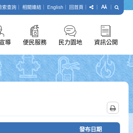
分享
字級
搜尋
檢索查詢
｜
相關連結
｜
English
｜
回首頁
｜
｜
｜
宣導
便民服務
民力園地
資訊公開
列印
發布日期