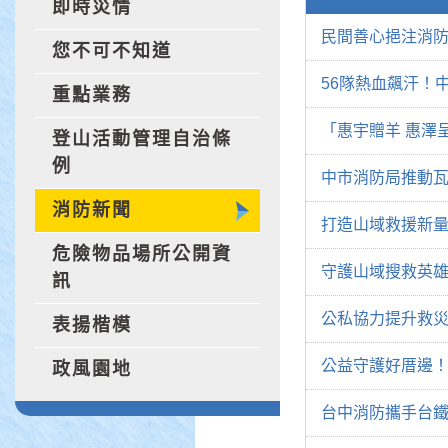
即時災情
民間善心挹注消防
您不可不知道
56隊熱血飆汗！
重點業務
「惠宇贈羊 惠澤
登山活動管理自治條
例
中市消防局推動
消防新聞
打造山域救援新量
危險物品場所公開資
守護山域搜救英雄
訊
公私協力提升救災
表揚楷模
公益守護好厝邊
政風園地
台中消防攜手台鐵