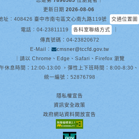
您是第
7896585
位瀏覽者
｜
更新日期
2026-08-06
地址︰408426 臺中市南屯區文心南九路119號
交通位置圖
電話︰
04-23811119
各科室聯絡方式
｜
傳真號碼：04-23820672
E-Mail︰
cmsner@tccfd.gov.tw
｜
請以 Chrome、Edge、Safari、Firefox 瀏覽
休息時間：12:00-13:00 ，彈性上下班時間：8:00-8:30、13:0
統一編號：52876798
隱私權宣告
資訊安全政策
政府網站資料開放宣告