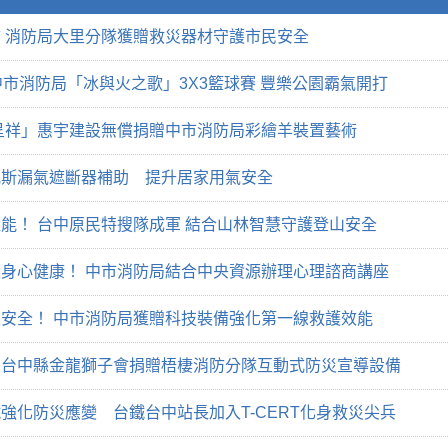
 消防局大里分隊獲贈救災器材守護市民安全
中市消防局「冰與火之歌」3X3籃球賽 豐樂公園霸氣開打
呈祥」惠宇建設無償捐贈中市消防局彩繪羊裝置藝術
瓦斯漏氣遮斷器補助 提升居家用氣安全
能！ 台中原民特搜隊成軍 結合山林智慧守護登山安全
身心健康！ 中市消防局結合中央資源辦理心理諮商講座
安全！ 中市消防局獲贈科技裝備強化第一線救護效能
！台中縣金龍獅子會捐贈梧棲消防分隊互動式防災宣導設備
強化防災應變 台鐵台中站長加入T-CERT化身救災尖兵