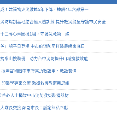
成！建築物火災數連5年下降、連續4年六都第一
消防駕訓基地結合無人機訓練 提升救災能量守護市民安全
十二導心電圖機1組，守護急救第一線
爸」親子日登場 中市府消防局打造最暖家庭日
華捐贈山搜裝備 助力台中消防提升山域搜救效能
 振坤宮均贈中市府高頂救護車、救護裝備
列印醫學專家交流 激盪救護教育新思維
2位善心人士捐贈中市消防救災裝備器材
大隊長交接 鄭副市長：感謝無私奉獻