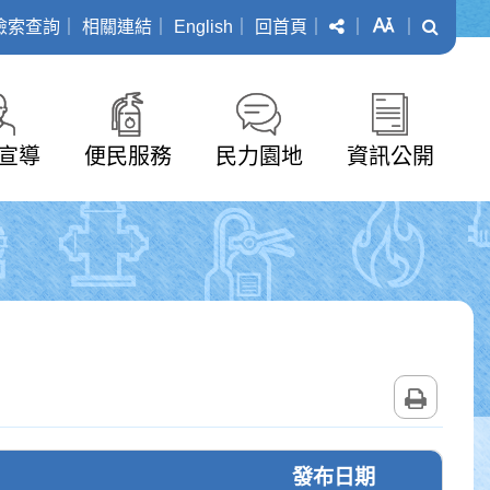
分享
字級
搜尋
檢索查詢
｜
相關連結
｜
English
｜
回首頁
｜
｜
｜
宣導
便民服務
民力園地
資訊公開
列印
發布日期