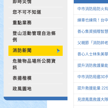
即時災情
中市消防局防火有
您不可不知道
練車也練飛！台中
重點業務
善心集資捐贈智慧
登山活動管理自治條
例
父親節「消防帥老
消防新聞
善心人士林朱美
危險物品場所公開資
提升消防救護量能
訊
中市消防局邀3D
表揚楷模
提升救援能量 2
政風園地
見證鳳凰救護大隊