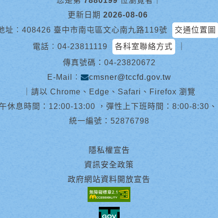
您是第
7880199
位瀏覽者
｜
更新日期
2026-08-06
地址︰408426 臺中市南屯區文心南九路119號
交通位置圖
電話︰
04-23811119
各科室聯絡方式
｜
傳真號碼：04-23820672
E-Mail︰
cmsner@tccfd.gov.tw
｜
請以 Chrome、Edge、Safari、Firefox 瀏覽
休息時間：12:00-13:00 ，彈性上下班時間：8:00-8:30、13:0
統一編號：52876798
隱私權宣告
資訊安全政策
政府網站資料開放宣告