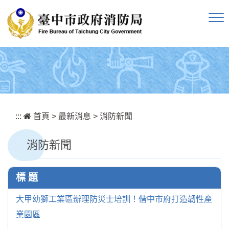
跳到主要內容區塊
:::
首頁
>
最新消息
>
消防新聞
消防新聞
標 題
大甲幼獅工業區辦理防災士培訓！偕中市府打造韌性產
業園區