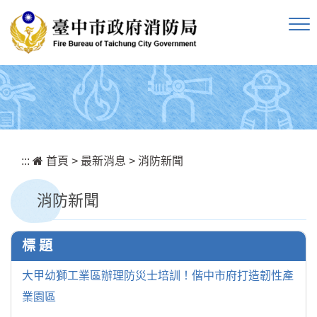
跳到主要內容區塊
:::
首頁
>
最新消息
>
消防新聞
消防新聞
標 題
大甲幼獅工業區辦理防災士培訓！偕中市府打造韌性產
業園區