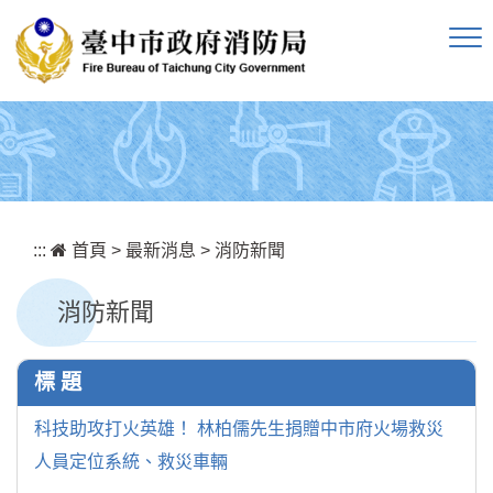
跳到主要內容區塊
:::
首頁
>
最新消息
>
消防新聞
消防新聞
標 題
科技助攻打火英雄！ 林柏儒先生捐贈中市府火場救災
人員定位系統、救災車輛