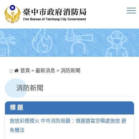
跳到主要內容區塊
:::
首頁
>
最新消息
>
消防新聞
消防新聞
標 題
施放彩煙煙火 中市消防局籲：慎選適當空曠處施放 避
免觸法