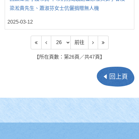
梁淞貴先生、蕭淑芬女士伉儷捐贈無人機
2025-03-12
前往頁數
前往
【所在頁數：第26頁／共47頁】
回上頁