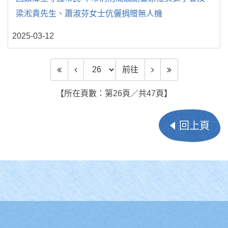
梁淞貴先生、蕭淑芬女士伉儷捐贈無人機
2025-03-12
前往頁數
前往
【所在頁數：第26頁／共47頁】
回上頁