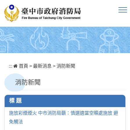
跳到主要內容區塊
:::
首頁
>
最新消息
>
消防新聞
消防新聞
標 題
施放彩煙煙火 中市消防局籲：慎選適當空曠處施放 避
免觸法