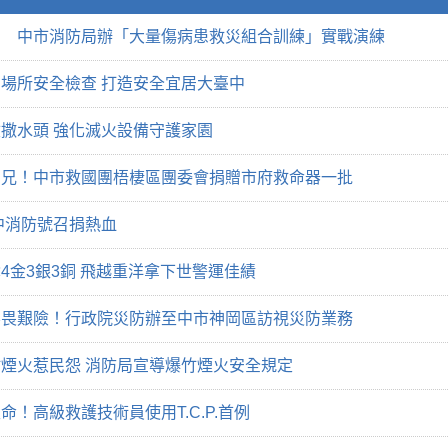
力 中市消防局辦「大量傷病患救災組合訓練」實戰演練
場所安全檢查 打造安全宜居大臺中
撒水頭 強化滅火設備守護家園
弟兄！中市救國團梧棲區團委會捐贈市府救命器一批
中消防號召捐熱血
4金3銀3銅 飛越重洋拿下世警運佳績
不畏艱險！行政院災防辦至中市神岡區訪視災防業務
煙火惹民怨 消防局宣導爆竹煙火安全規定
！高級救護技術員使用T.C.P.首例