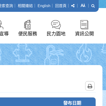
分享
字級
搜尋
檢索查詢
｜
相關連結
｜
English
｜
回首頁
｜
｜
｜
宣導
便民服務
民力園地
資訊公開
列印
發布日期