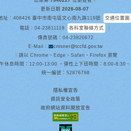
您是第
7946227
位瀏覽者
｜
更新日期
2026-08-07
地址︰408426 臺中市南屯區文心南九路119號
交通位置圖
電話︰
04-23811119
各科室聯絡方式
｜
傳真號碼：04-23820672
E-Mail︰
cmsner@tccfd.gov.tw
｜
請以 Chrome、Edge、Safari、Firefox 瀏覽
休息時間：12:00-13:00 ，彈性上下班時間：8:00-8:30、13:0
統一編號：52876798
隱私權宣告
資訊安全政策
政府網站資料開放宣告