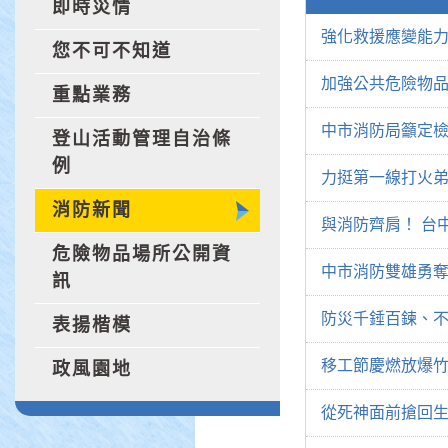
即時災情
強化救援應變能
您不可不知道
加強公共危險物品
重點業務
中市消防局籲定檢
登山活動管理自治條
例
力挺第一線打火
消防新聞
與消防齊肩！ 台
危險物品場所公開資
中市消防雙雄勇奪
訊
防災千錘百鍊、
表揚楷模
移工節慶燃放爆竹
政風園地
從死神面前搶回生命