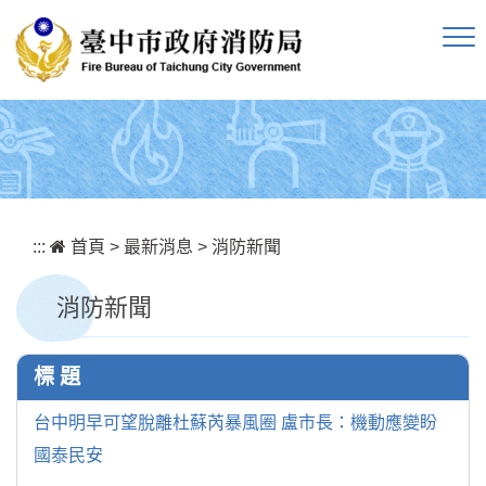
跳到主要內容區塊
:::
首頁
>
最新消息
>
消防新聞
消防新聞
標 題
台中明早可望脫離杜蘇芮暴風圈 盧市長：機動應變盼
國泰民安