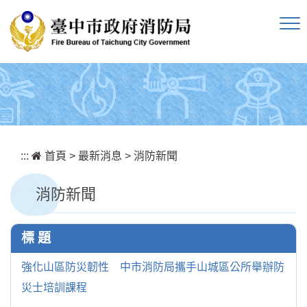
跳到主要內容區塊
:::
首頁
>
最新消息
>
消防新聞
消防新聞
標 題
強化山區防災韌性 中市消防局攜手山城區公所舉辦防
災士培訓課程