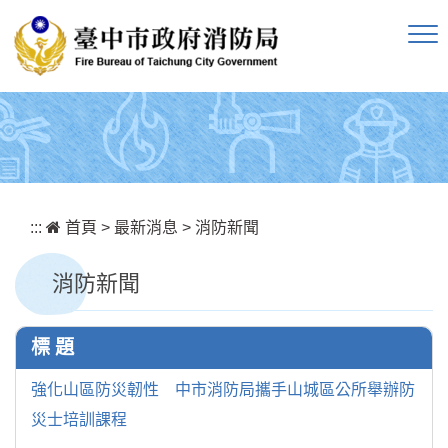
跳到主要內容區塊
:::
首頁
>
最新消息
>
消防新聞
消防新聞
標 題
強化山區防災韌性 中市消防局攜手山城區公所舉辦防
災士培訓課程