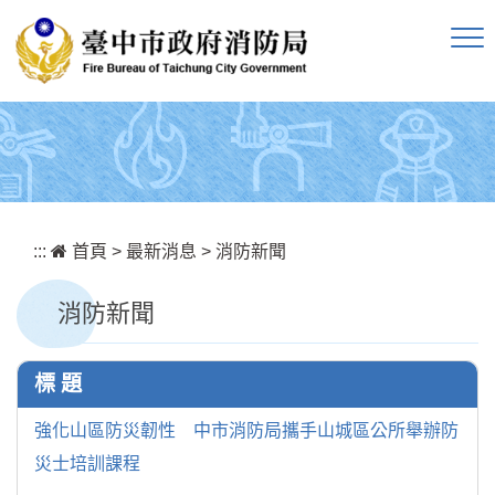
跳到主要內容區塊
:::
首頁
>
最新消息
>
消防新聞
消防新聞
標 題
強化山區防災韌性 中市消防局攜手山城區公所舉辦防
災士培訓課程