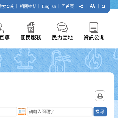
分享
字級
搜尋
檢索查詢
｜
相關連結
｜
English
｜
回首頁
｜
｜
｜
宣導
便民服務
民力園地
資訊公開
列印
關鍵字查詢