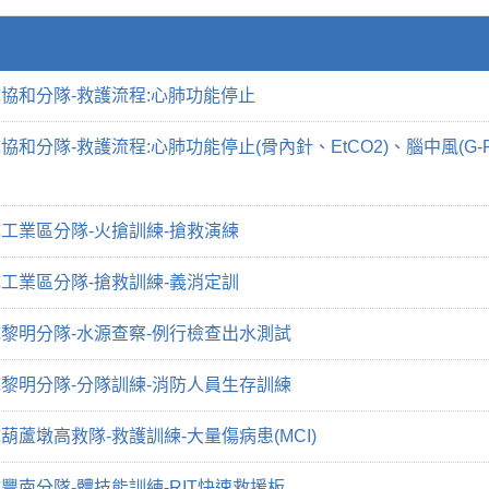
協和分隊-救護流程:心肺功能停止
和分隊-救護流程:心肺功能停止(骨內針、EtCO2)、腦中風(G-
工業區分隊-火搶訓練-搶救演練
工業區分隊-搶救訓練-義消定訓
黎明分隊-水源查察-例行檢查出水測試
黎明分隊-分隊訓練-消防人員生存訓練
蘆墩高救隊-救護訓練-大量傷病患(MCI)
豐南分隊-體技能訓練-RIT快速救援板