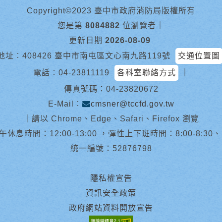
Copyright©2023 臺中市政府消防局版權所有
您是第
8084882
位瀏覽者
｜
更新日期
2026-08-09
地址︰408426 臺中市南屯區文心南九路119號
交通位置圖
電話︰
04-23811119
各科室聯絡方式
｜
傳真號碼：04-23820672
E-Mail︰
cmsner@tccfd.gov.tw
｜
請以 Chrome、Edge、Safari、Firefox 瀏覽
休息時間：12:00-13:00 ，彈性上下班時間：8:00-8:30、13:0
統一編號：52876798
隱私權宣告
資訊安全政策
政府網站資料開放宣告