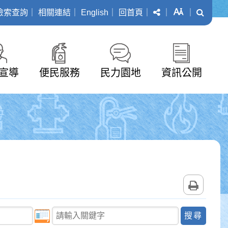
分享
字級
搜尋
檢索查詢
｜
相關連結
｜
English
｜
回首頁
｜
｜
｜
宣導
便民服務
民力園地
資訊公開
列印
關鍵字查詢