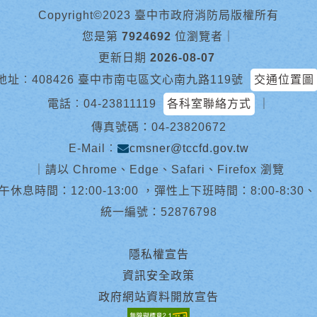
Copyright©2023 臺中市政府消防局版權所有
您是第
7924692
位瀏覽者
｜
更新日期
2026-08-07
地址︰408426 臺中市南屯區文心南九路119號
交通位置圖
電話︰
04-23811119
各科室聯絡方式
｜
傳真號碼：04-23820672
E-Mail︰
cmsner@tccfd.gov.tw
｜
請以 Chrome、Edge、Safari、Firefox 瀏覽
休息時間：12:00-13:00 ，彈性上下班時間：8:00-8:30、13:0
統一編號：52876798
隱私權宣告
資訊安全政策
政府網站資料開放宣告