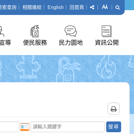
分享
字級
搜尋
檢索查詢
｜
相關連結
｜
English
｜
回首頁
｜
｜
｜
宣導
便民服務
民力園地
資訊公開
列印
關鍵字查詢