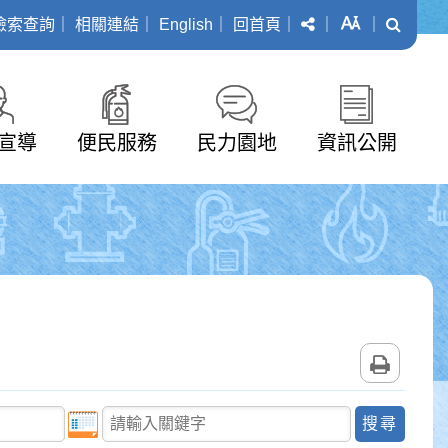
分享
字級
搜尋
檢索查詢
｜
相關連結
｜
English
｜
回首頁
｜
｜
｜
宣導
便民服務
民力園地
資訊公開
列印
關鍵字查詢