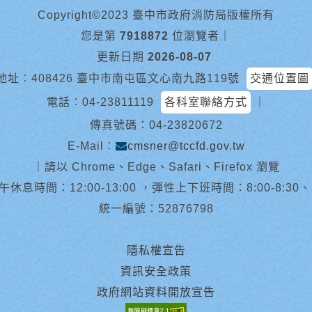
Copyright©2023 臺中市政府消防局版權所有
您是第
7918872
位瀏覽者
｜
更新日期
2026-08-07
地址︰408426 臺中市南屯區文心南九路119號
交通位置圖
電話︰
04-23811119
各科室聯絡方式
｜
傳真號碼：04-23820672
E-Mail︰
cmsner@tccfd.gov.tw
｜
請以 Chrome、Edge、Safari、Firefox 瀏覽
休息時間：12:00-13:00 ，彈性上下班時間：8:00-8:30、13:0
統一編號：52876798
隱私權宣告
資訊安全政策
政府網站資料開放宣告