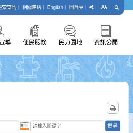
分享
字級
搜尋
檢索查詢
｜
相關連結
｜
English
｜
回首頁
｜
｜
｜
宣導
便民服務
民力園地
資訊公開
列印
關鍵字查詢