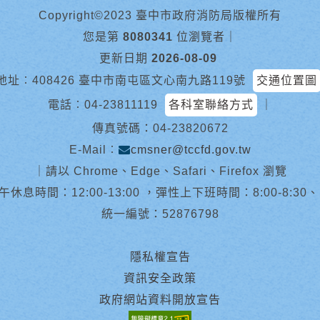
Copyright©2023 臺中市政府消防局版權所有
您是第
8080341
位瀏覽者
｜
更新日期
2026-08-09
地址︰408426 臺中市南屯區文心南九路119號
交通位置圖
電話︰
04-23811119
各科室聯絡方式
｜
傳真號碼：04-23820672
E-Mail︰
cmsner@tccfd.gov.tw
｜
請以 Chrome、Edge、Safari、Firefox 瀏覽
休息時間：12:00-13:00 ，彈性上下班時間：8:00-8:30、13:0
統一編號：52876798
隱私權宣告
資訊安全政策
政府網站資料開放宣告