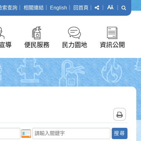
分享
字級
搜尋
檢索查詢
｜
相關連結
｜
English
｜
回首頁
｜
｜
｜
宣導
便民服務
民力園地
資訊公開
列印
關鍵字查詢