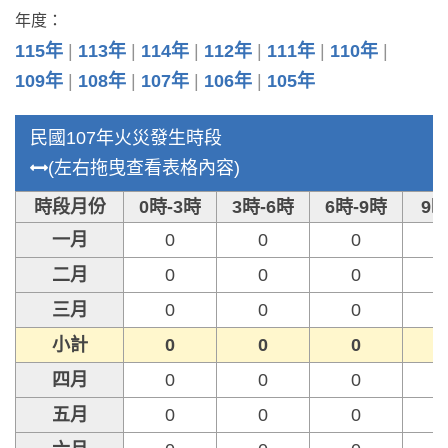
年度：
115年
113年
114年
112年
111年
110年
109年
108年
107年
106年
105年
民國107年火災發生時段
(左右拖曳查看表格內容)
時段月份
0時-3時
3時-6時
6時-9時
9時
一月
0
0
0
二月
0
0
0
三月
0
0
0
小計
0
0
0
四月
0
0
0
五月
0
0
0