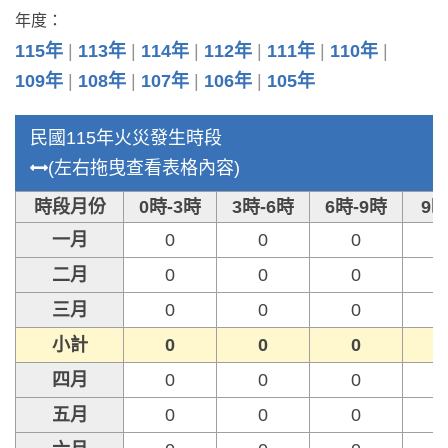
年度：
115年
113年
114年
112年
111年
110年
109年
108年
107年
106年
105年
民國115年火災發生時段
(左右拖曳查看表格內容)
時段月份
0時-3時
3時-6時
6時-9時
9時
一月
0
0
0
二月
0
0
0
三月
0
0
0
小計
0
0
0
四月
0
0
0
五月
0
0
0