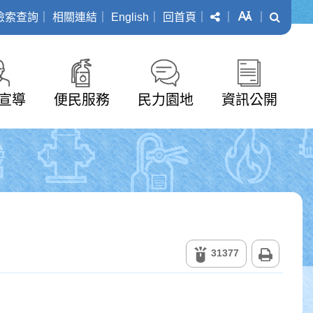
分享
字級
搜尋
檢索查詢
｜
相關連結
｜
English
｜
回首頁
｜
｜
｜
宣導
便民服務
民力園地
資訊公開
列印
31377