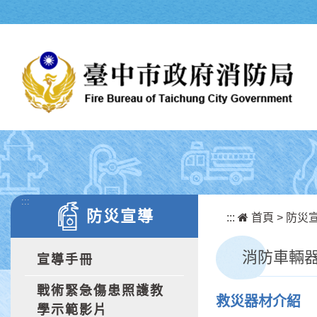
跳到主要內容區塊
:::
防災宣導
:::
首頁
>
防災
消防車輛
宣導手冊
戰術緊急傷患照護教
救災器材介紹
學示範影片