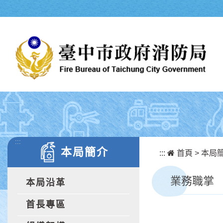
跳到主要內容區塊
:::
本局簡介
:::
首頁
>
本局
業務職掌
本局沿革
首長專區