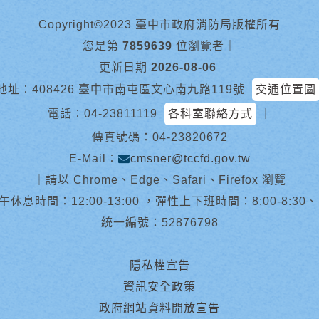
Copyright©2023 臺中市政府消防局版權所有
您是第
7859639
位瀏覽者
｜
更新日期
2026-08-06
地址︰408426 臺中市南屯區文心南九路119號
交通位置圖
電話︰
04-23811119
各科室聯絡方式
｜
傳真號碼：04-23820672
E-Mail︰
cmsner@tccfd.gov.tw
｜
請以 Chrome、Edge、Safari、Firefox 瀏覽
休息時間：12:00-13:00 ，彈性上下班時間：8:00-8:30、13:0
統一編號：52876798
隱私權宣告
資訊安全政策
政府網站資料開放宣告