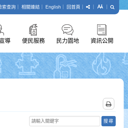
分享
字級
搜尋
檢索查詢
｜
相關連結
｜
English
｜
回首頁
｜
｜
｜
宣導
便民服務
民力園地
資訊公開
列印
關鍵字查詢