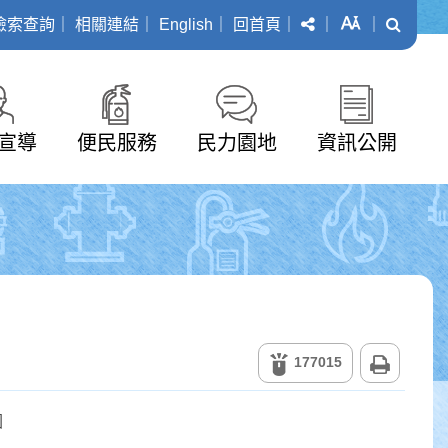
分享
字級
搜尋
檢索查詢
｜
相關連結
｜
English
｜
回首頁
｜
｜
｜
宣導
便民服務
民力園地
資訊公開
列印
177015