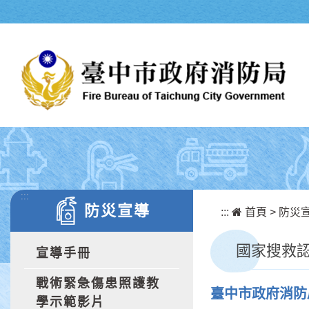
跳到主要內容區塊
:::
防災宣導
:::
首頁
>
防災
國家搜救
宣導手冊
戰術緊急傷患照護教
臺中市政府消防
學示範影片