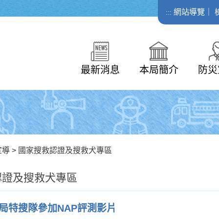
網站導覽
｜
:::
最新消息
本局簡介
防災
宣導
>
國家搜救認證及搜救犬專區
認證及搜救犬專區
局特搜隊參加NAP評測影片