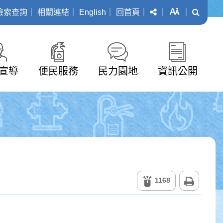
分享
字級
搜尋
檢索查詢
｜
相關連結
｜
English
｜
回首頁
｜
｜
｜
宣導
便民服務
民力園地
資訊公開
列印
1168