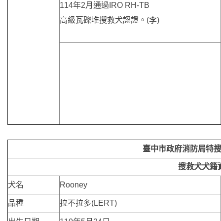
114年2月通過IRO RH-TB
高級瓦礫堆搜救犬認證。(李)
臺中市政府消防局特
搜救犬犬籍
犬名
Rooney
品種
拉不拉多(LERT)