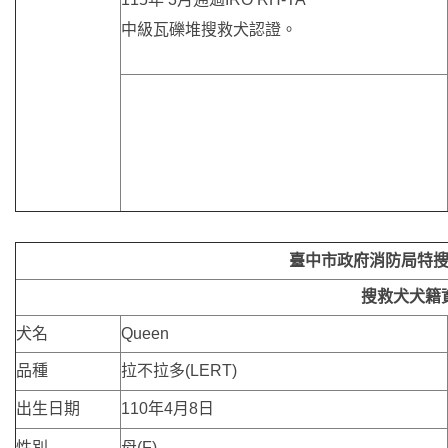
中級瓦礫堆搜救犬認證。
臺中市政府消防局特
搜救犬犬籍
犬名
Queen
品種
拉不拉多(LERT)
出生日期
110年4月8日
性別
母(F)