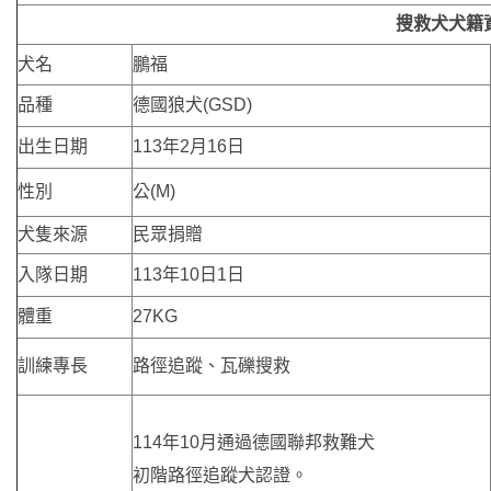
搜救犬犬籍
犬名
鵬福
品種
德國狼犬(GSD)
出生日期
113年2月16日
性別
公(M)
犬隻來源
民眾捐贈
入隊日期
113年10日1日
體重
27KG
訓練專長
路徑追蹤、瓦礫搜救
114年10月通過德國聯邦救難犬
初階路徑追蹤犬認證。