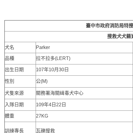
臺中市政府消防局特
搜救犬犬籍
犬名
Parker
品種
拉不拉多(LERT)
出生日期
107年10月30日
性別
公(M)
犬隻來源
關務署海關緝毒犬中心
入隊日期
109年4日22日
體重
27KG
訓練專長
瓦礫搜救