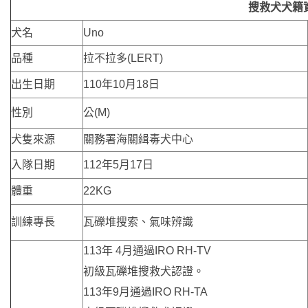
搜救犬犬籍
犬名
Uno
品種
拉不拉多(LERT)
出生日期
110年10月18日
性別
公(M)
犬隻來源
關務署海關緝毒犬中心
入隊日期
112年5月17日
體重
22KG
訓練專長
瓦礫堆搜索、氣味辨識
113年 4月通過IRO RH-TV
初級瓦礫堆搜救犬認證。
113年9月通過IRO RH-TA