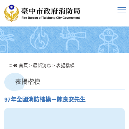
跳到主要內容區塊
:::
首頁
>
最新消息
>
表揚楷模
表揚楷模
97年全國消防楷模－陳良安先生