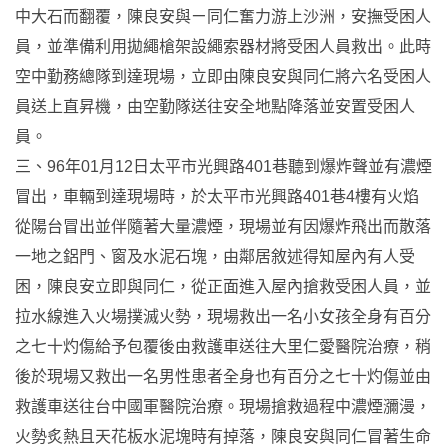
中大石而翻覆，陳良安與ㄧ同仁奮力游上沙洲，安撫受困人
員，並準備利用拋繩槍架設繩索器材將受困人員救出。此時
空中勤務總隊到達現場，立即由陳良安與同仁將六名受困人
員送上直昇機，由空勤隊送往安全地點降落並安置受困人
員。
三、96年01月12日太平市光興路401巷聽到爆炸聲並有濃煙
冒出，車輛到達現場時，於太平市光興路401巷4樓有火焰
從陽台冒出並伴隨著大量濃煙，現場並有因爆炸飛出而散落
一地之鋁門、窗及水泥石塊，由鄰居敘述得知屋內有人受
困，陳良安立即與同仁，從正面進入屋內搶救受困人員，並
拉水線進入火場撲滅火勢，現場救出一名小女孩全身有百分
之七十灼傷給予包覆後由救護車送往大里仁愛醫院治療，稍
後於現場又救出一名男性患者全身也有百分之七十灼傷並由
救護車送往台中國軍醫院治療。現場搶救過程中濃煙瀰漫，
火勢炙熱且天花板水泥塊時有掉落，陳良安與同仁冒著生命