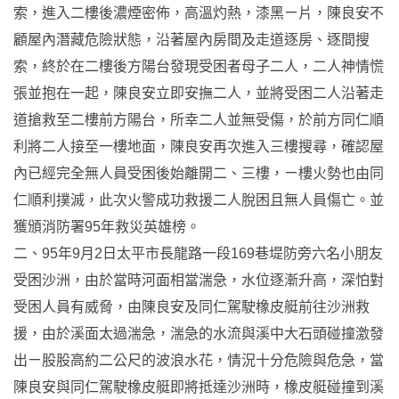
索，進入二樓後濃煙密佈，高溫灼熱，漆黑ㄧ片，陳良安不
顧屋內潛藏危險狀態，沿著屋內房間及走道逐房、逐間搜
索，終於在二樓後方陽台發現受困者母子二人，二人神情慌
張並抱在一起，陳良安立即安撫二人，並將受困二人沿著走
道搶救至二樓前方陽台，所幸二人並無受傷，於前方同仁順
利將二人接至一樓地面，陳良安再次進入三樓搜尋，確認屋
內已經完全無人員受困後始離開二、三樓，ㄧ樓火勢也由同
仁順利撲滅，此次火警成功救援二人脫困且無人員傷亡。並
獲頒消防署95年救災英雄榜。
二、95年9月2日太平市長龍路一段169巷堤防旁六名小朋友
受困沙洲，由於當時河面相當湍急，水位逐漸升高，深怕對
受困人員有威脅，由陳良安及同仁駕駛橡皮艇前往沙洲救
援，由於溪面太過湍急，湍急的水流與溪中大石頭碰撞激發
出ㄧ股股高約二公尺的波浪水花，情況十分危險與危急，當
陳良安與同仁駕駛橡皮艇即將抵達沙洲時，橡皮艇碰撞到溪