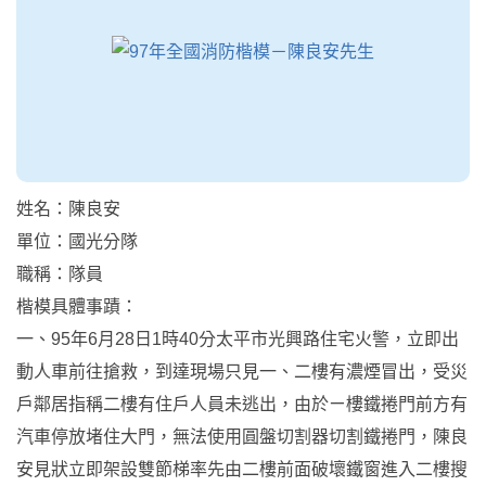
姓名：陳良安
單位：國光分隊
職稱：隊員
楷模具體事蹟：
一、95年6月28日1時40分太平市光興路住宅火警，立即出
動人車前往搶救，到達現場只見一、二樓有濃煙冒出，受災
戶鄰居指稱二樓有住戶人員未逃出，由於ㄧ樓鐵捲門前方有
汽車停放堵住大門，無法使用圓盤切割器切割鐵捲門，陳良
安見狀立即架設雙節梯率先由二樓前面破壞鐵窗進入二樓搜