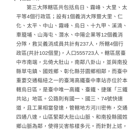
第三大隊轄區共包括烏日、霧峰、大里、太
平等4個行政區；設有1個義消大隊暨大里、仁
化、太平、中山、霧峰、烏日、十九甲、溪湳、
車籠埔、山海屯、潛水、中陽企業等12個義消
分隊，救災義消成員共計有237人，所轄4個行
政區(共計102個里)，人口555723人。轄區居臺
中市南端，北倚大肚山，南鄰八卦山，並與南投
縣草屯鎮、國姓鄉、彰化縣芬園鄉相鄰，而臺中
重要交通樞紐之一的臺灣高鐵臺中車站亦位於本
轄烏日區，是臺中唯一高鐵、臺鐵、捷運「三鐵
共站」地區。公路則有國一、國三、74號快速
道，且工業相當發達，管轄地方河川密佈，交通
四通八達，山區緊鄰大肚山山脈、和南投縣國姓
鄉山脈為鄰，使得災害態樣多元。而針對上述，