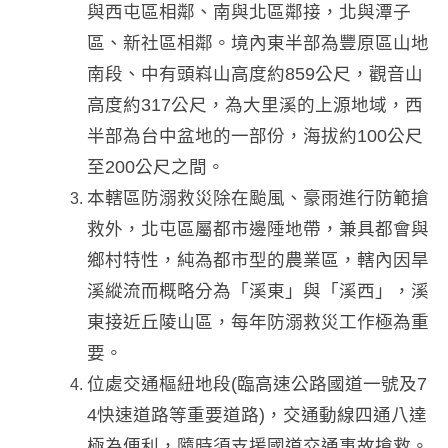
與西屯區相鄰、南與北區鄰接，北與潭子
區、新社區相鄰。境內東半部為豐原區山地
南段、中有頭嵙山高度約859公尺，觀音山
高度約317公尺，為大里溪的上源地域，西
半部為台中盆地的一部份，海拔約100公尺
至200公尺之間。
本轄區防溺救災除在颱風、豪雨進行防範搶
救外，北屯區屬都市邊陲地帶，兼具都會與
鄉村特性，純為都市型的農業區，轄內因旱
溪縱流而概略分為「溪東」與「溪西」，溪
東接近丘陵山區，每年防溺救災工作極為重
要。
位處交通樞紐地段(臨高速公路國道一號及7
4快速道路等重要道路)，交通動線四通八達
極為便利，隨時須支援國道交通事故搶救。