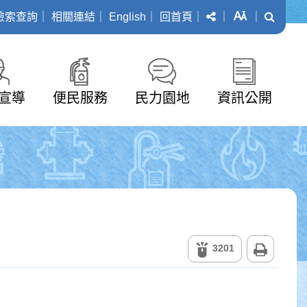
分享
字級
搜尋
檢索查詢
｜
相關連結
｜
English
｜
回首頁
｜
｜
｜
宣導
便民服務
民力園地
資訊公開
列印
3201