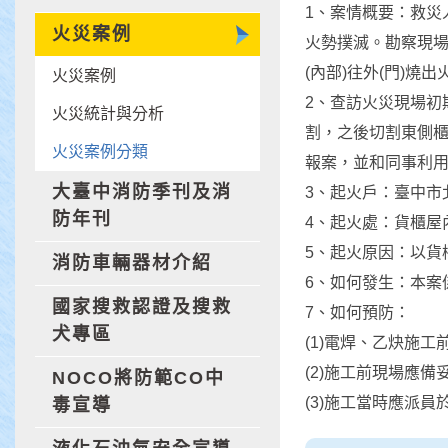
1、案情概要：救災
火災案例
火勢撲滅。勘察現
(內部)往外(門)燒
火災案例
2、查訪火災現場初
火災統計與分析
割，之後切割東側櫃
火災案例分類
報案，並和同事利
大臺中消防季刊及消
3、起火戶：臺中市
防年刊
4、起火處：貨櫃屋
5、起火原因：以貨
消防車輛器材介紹
6、如何發生：本案
國家搜救認證及搜救
7、如何預防：
犬專區
(1)電焊、乙炔施
(2)施工前現場應
NOCO將防範CO中
(3)施工當時應派
毒宣導