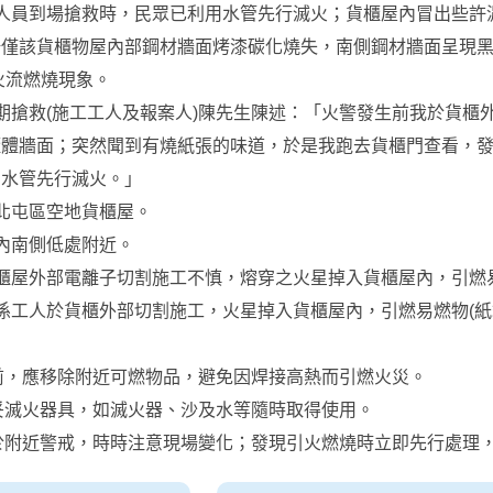
人員到場搶救時，民眾已利用水管先行滅火；貨櫃屋內冒出些許
場僅該貨櫃物屋內部鋼材牆面烤漆碳化燒失，南側鋼材牆面呈現
出火流燃燒現象。
期搶救(施工工人及報案人)陳先生陳述：「火警發生前我於貨櫃
體牆面；突然聞到有燒紙張的味道，於是我跑去貨櫃門查看，發
用水管先行滅火。」
北屯區空地貨櫃屋。
內南側低處附近。
櫃屋外部電離子切割施工不慎，熔穿之火星掉入貨櫃屋內，引燃
係工人於貨櫃外部切割施工，火星掉入貨櫃屋內，引燃易燃物(紙
工前，應移除附近可燃物品，避免因焊接高熱而引燃火災。
備妥滅火器具，如滅火器、沙及水等隨時取得使用。
員於附近警戒，時時注意現場變化；發現引火燃燒時立即先行處理