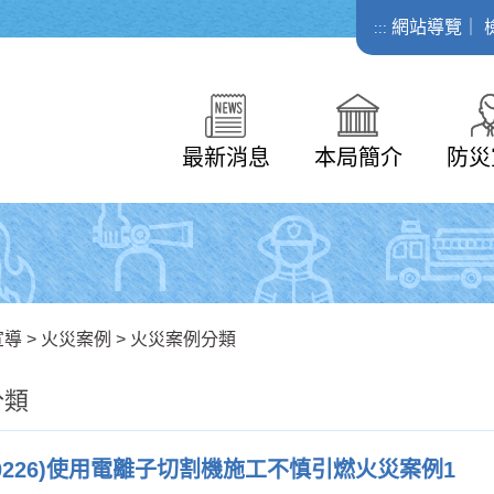
網站導覽
｜
:::
最新消息
本局簡介
防災
宣導
>
火災案例
>
火災案例分類
分類
090226)使用電離子切割機施工不慎引燃火災案例1