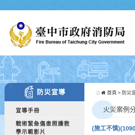
跳到主要內容區塊
:::
防災宣導
:::
首頁
>
防災
火災案例
宣導手冊
戰術緊急傷患照護教
(施工不慎)(1
學示範影片