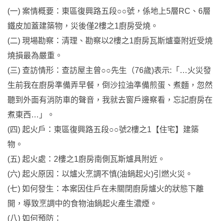
(一) 案情概要：東區復興路五段○○號，係地上5層RC、6層
鐵皮加蓋建築物，災後僅2樓之1廚房受燒。
(二) 現場勘察：清理、勘察以2樓之1廚房瓦斯爐臺附近受燒
燒損最為嚴重。
(三) 查訪情形：查訪屋主曾○○先生（76歲)表示:「…火災發
生前我在廚房準備弄早餐，倒沙拉油準備煎蛋、煮麵，忽然
聽到外面有消防車的聲音，我就去窗戶邊察看，忘記廚房在
煮東西…」。
(四) 起火戶：東區復興路五段○○號2樓之1【住宅】建築
物。
(五) 起火處：2樓之1廚房南側瓦斯爐具附近。
(六) 起火原因：以爐火烹調不慎(油鍋起火)引燃火災。
(七) 如何發生：本案因住戶在未關閉廚房爐火的狀態下離
開，導致烹調中的食物油鍋起火產生濃煙。
(八) 如何預防：