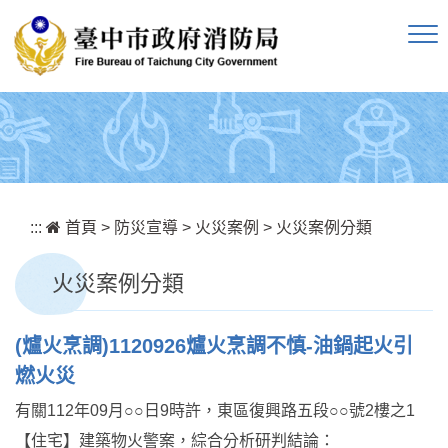
跳到主要內容區塊
:::
首頁
>
防災宣導
>
火災案例
>
火災案例分類
火災案例分類
(爐火烹調)1120926爐火烹調不慎-油鍋起火引
燃火災
有關112年09月○○日9時許，東區復興路五段○○號2樓之1
【住宅】建築物火警案，綜合分析研判結論：