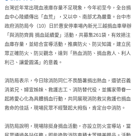
台灣近年常出現血液庫存量不足現象，今年初至今，全台捐
血中心陸續傳出「血荒」，又以中、南部尤為嚴重。台中市
政府消防局今（10）日於惠安停車場內新光三越捐血車舉辦
「與消防齊肩 捐血延續愛」活動，共募集261袋，有效挹注
血庫存量，並結合宣導活動，推廣防火、防災知識，建立民
眾正確防火、防災觀念，達到「熱血消防、捐血救人、利人
利己、讓愛圓滿」的意義。
消防局表示，今日除消防同仁不畏酷暑捐出熱血，還號召義
消弟兄、婦宣姊妹、救護志工、消防替代役，並攜家帶眷一
起將愛心化為具體捐血行動，共同展現消防救災救護也捐血
救命的佳話，現場民眾不經豎起大拇指，肯定台中消防。
消防局說明，現場除挺身捐血活動，亦設立防火宣導站，當
民眾通過各站任務，即能換取消防車積木等精美贈品。活動