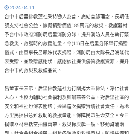
2024-04-11
台中市后里佛教蓮社秉持勸人為善、廣結善緣理念，長期低
調支持社會公益，慷慨捐贈價值185萬元的救災、救護器材
予台中市政府消防局后里消防分隊，提升消防人員在執行緊
急救災、救護時的救援能量。今(11)日在后里分隊舉行捐贈
儀式，由董事長呂鳳姝代表捐贈，消防局由大隊長呂鴻隆代
表受贈，並致贈感謝狀，感謝該社提供優質救護資源，提升
台中市的救災及救護品質。
呂董事長表示，后里佛教蓮社力行闡揚大乘佛法，淨化社會
人心，也極力輔助社會福利及興辦慈善公益，對后里社區的
安全和福祉也深表關切；透過這次捐贈實踐社會責任，為地
方里民提供急難救助的救援量能，保障民眾生命安全。今日
捐贈器材包括空拍機兩架、救災橡皮艇一艘、移動幫浦兩
部、鈦合金組合擔架一組及各類救災救護器材、防護裝備和