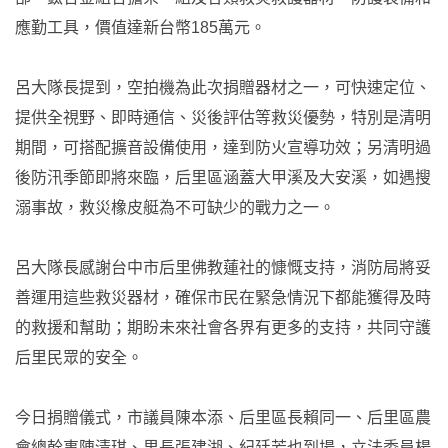
應勤工具，價值達新台幣185萬元。
呂大隊長提到，空拍機為此次捐贈器材之一，可快速定位、
提供全視野、即時通信、災後評估等救災優勢，特別是清明
期間，可搭配擴音設備使用，達到防火宣導功效；另清明過
後防汛季節即將來臨，后里區涵蓋大甲溪及大安溪，如遇搜
溺事故，救災橡皮艇為不可缺少的戰力之一。
呂大隊長感謝台中市后里佛教蓮社的慷慨支持，消防局將妥
善運用這些救災器材，確保市民在緊急情況下都能獲得及時
的救援和幫助；期盼未來社會各界有更多的支持，共同守護
后里民眾的安全。
今日捐贈儀式，市議員陳本添、后里區長賴同一、后里區農
會總幹事陳清琪、里長張建湖、紀廷芳也到場，立法委員楊