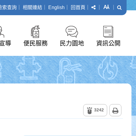
分享
字級
搜尋
檢索查詢
｜
相關連結
｜
English
｜
回首頁
｜
｜
｜
宣導
便民服務
民力園地
資訊公開
列印
3242