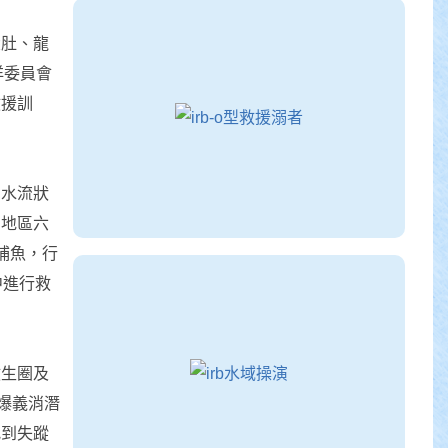
大肚、龍
洋委員會
救援訓
、水流狀
中地區六
捕魚，行
中進行救
救生圈及
爆義消潛
找到失蹤