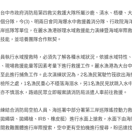
！台中市政府消防局第四救災救護大隊所屬沙鹿、清水、梧棲、
個分隊，今(3)、明兩日會同海爆水中救援義消分隊、行政院海
三岸巡隊等單位，在麗水漁港辦理水域救援能力演練暨海域岸際
生技能，並培養團隊合作默契。
人員執行水域搜救時，必須先了解各種水域狀況，依據水域特性
形、現場救援能量等因素考量下進行救援工作。麗水漁港為大台
至此進行捕魚工作。此次演練狀況為，2名漁民駕駛竹筏欲出海
檢所之處，1名漁民重心不穩落海溺水，另1名漁民見狀跳入水
援亦不慎溺水，路過民眾立即報案請消防局派遣人車前往救援。
演練結合消防局空拍人員、海巡署中部分署第三岸巡隊遙控動力
拋繩袋、拋繩槍、IRB、橡皮艇）進行水面上搶救，水面下由海
民間救難團體進行岸際搜索，空中更有空拍機進行搜尋，盼迅速