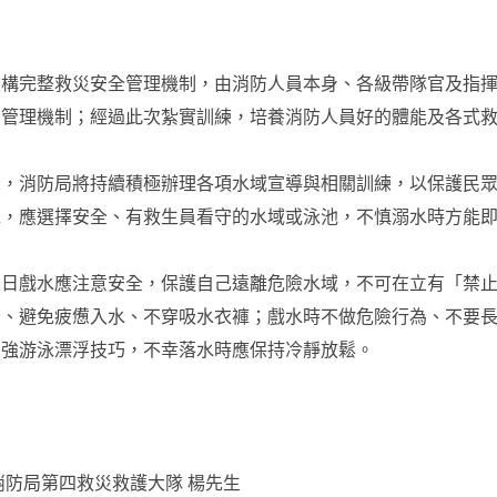
建構完整救災安全管理機制，由消防人員本身、各級帶隊官及指
的管理機制；經過此次紮實訓練，培養消防人員好的體能及各式
示，消防局將持續積極辦理各項水域宣導與相關訓練，以保護民
水，應選擇安全、有救生員看守的水域或泳池，不慎溺水時方能
夏日戲水應注意安全，保護自己遠離危險水域，不可在立有「禁
身、避免疲憊入水、不穿吸水衣褲；戲水時不做危險行為、不要
加強游泳漂浮技巧，不幸落水時應保持冷靜放鬆。
消防局第四救災救護大隊 楊先生