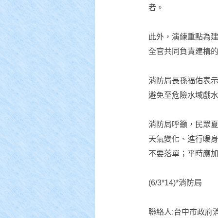
者。
此外，演練重點為
全官共同負責建構
消防局長孫福佑表
避免至危險水域戲
消防局呼籲，民眾
天氣變化、進行暖
不要落單；平時應
(6/3*14)*消防局
聯絡人:台中市政府