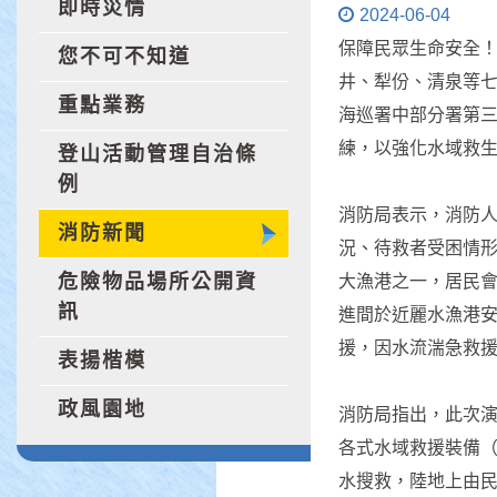
即時災情
2024-06-04
保障民眾生命安全
您不可不知道
井、犁份、清泉等七
重點業務
海巡署中部分署第
練，以強化水域救
登山活動管理自治條
例
消防局表示，消防
消防新聞
況、待救者受困情
危險物品場所公開資
大漁港之一，居民會
訊
進間於近麗水漁港安
援，因水流湍急救
表揚楷模
政風園地
消防局指出，此次
各式水域救援裝備（
水搜救，陸地上由