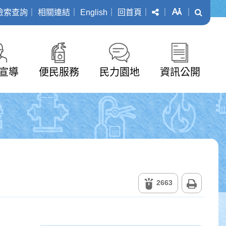
分享
字級
搜尋
檢索查詢
｜
相關連結
｜
English
｜
回首頁
｜
｜
｜
宣導
便民服務
民力園地
資訊公開
列印
2663