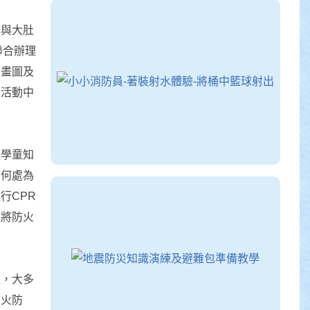
隊與大肚
聯合辦理
計畫圖及
營活動中
讓學童知
內何處為
行CPR
童將防火
裡，大多
防火防