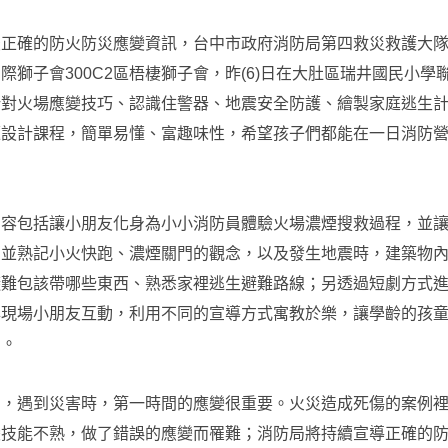
最正確的防火防災應變資訊，台中市政府消防局第四救災救護大
際獅子會300C2區梧棲獅子會，昨(6)日在大肚區瑞井國民小學
針對火場應變技巧、認識住警器、地震安全防護、繪製家庭逃生
題設計課程，簡單易懂、富趣味性，希望孩子們都能在一日消防
內容包括讓小朋友化身為小小消防員體驗火場濃煙搜救過程，並
，並熟記小火快跑、濃煙關門的觀念，以及發生地震時，建築物
難包該帶哪些東西、熟悉家裡逃生避難路線；另透過短劇方式進
與現場小朋友互動，利用不同的宣導方式寓教於樂，讓學齡的孩
中。
出，遇到災害時，第一時間的應變很重要。火災造成死傷的案例
變技能不熟，做了錯誤的應變而罹難；消防局將持續宣導正確的