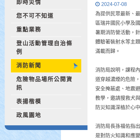
即時災情
2024-07-08
為提供民眾最新、
您不可不知道
區瑞井國民小學及國
重點業務
暑期消防營活動，
體驗著裝射水等主
登山活動管理自治條
滿載而歸。
例
消防新聞
消防局說明，課程
危險物品場所公開資
道穿越濃煙的危險
訊
安全掩蔽處、地震避
教學，邀請搜救犬
表揚楷模
防災知識深植於心
政風園地
消防局長孫福佑指
是對防火知識和應