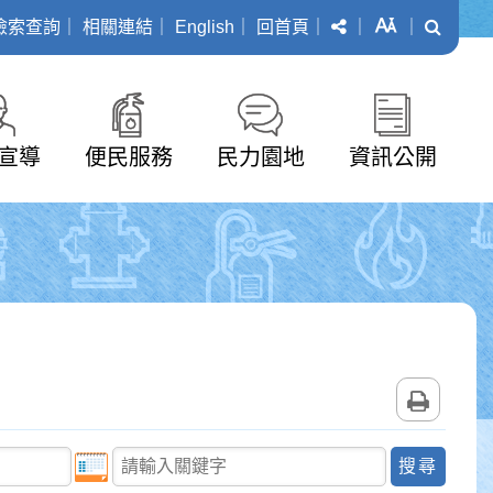
分享
字級
搜尋
檢索查詢
｜
相關連結
｜
English
｜
回首頁
｜
｜
｜
宣導
便民服務
民力園地
資訊公開
列印
關鍵字查詢