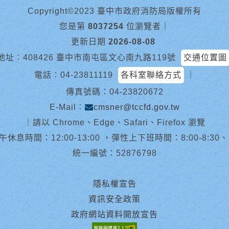
Copyright©2023 臺中市政府消防局版權所有
您是第
8037254
位瀏覽者
｜
更新日期
2026-08-08
地址︰408426 臺中市南屯區文心南九路119號
交通位置圖
電話︰
04-23811119
各科室聯絡方式
｜
傳真號碼：04-23820672
E-Mail︰
cmsner@tccfd.gov.tw
｜
請以 Chrome、Edge、Safari、Firefox 瀏覽
休息時間：12:00-13:00 ，彈性上下班時間：8:00-8:30、13:0
統一編號：52876798
隱私權宣告
資訊安全政策
政府網站資料開放宣告