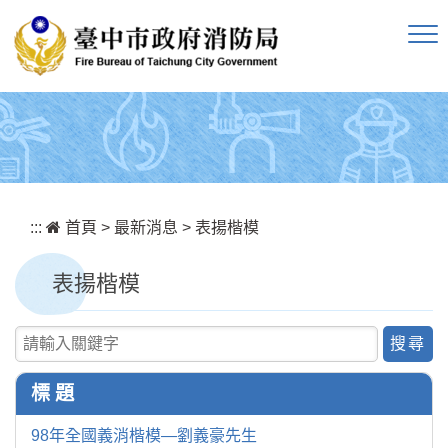
跳到主要內容區塊
:::
首頁
>
最新消息
>
表揚楷模
表揚楷模
關鍵字查詢
標 題
98年全國義消楷模—劉義豪先生